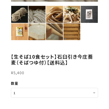
【生そば10食セット】石臼引き今庄蕎
麦（そばつゆ付）【送料込】
¥5,400
数量