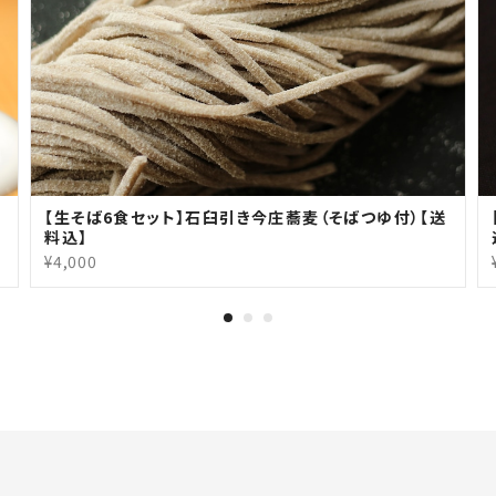
【生そば6食セット】石臼引き今庄蕎麦（そばつゆ付）【送
料込】
¥4,000